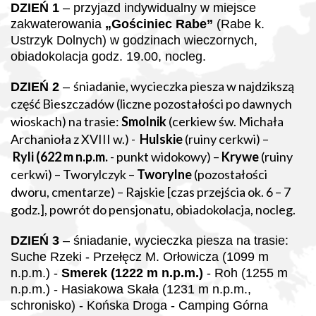
DZIEŃ 1
–
przyjazd indywidualny w miejsce
zakwaterowania
„Gościniec Rabe”
(Rabe k.
Ustrzyk Dolnych) w godzinach wieczornych,
obiadokolacja godz. 19.00
, nocleg.
śniadanie, wycieczka piesza w najdzikszą
DZIEŃ 2
–
część Bieszczadów (liczne pozostałości po dawnych
wioskach) na trasie:
Smolnik
(cerkiew św. Michała
Archanioła z XVIII w.) -
Hulskie
(ruiny cerkwi) –
Ryli
(622 m n.p.m.
-
punkt widokowy) –
Krywe
(ruiny
cerkwi) – Tworylczyk –
Tworylne
(pozostałości
dworu, cmentarze) – Rajskie [czas przejścia ok. 6 – 7
godz.], powrót do pensjonatu, obiadokolacja, nocleg.
DZIEŃ 3
–
śniadanie, wycieczka piesza na trasie:
Suche Rzeki - Przełęcz M. Orłowicza (1099 m
n.p.m.) -
Smerek (1222 m n.p.m.)
- Roh (1255 m
n.p.m.) - Hasiakowa Skała (1231 m n.p.m.,
schronisko) - Końska Droga - Camping Górna