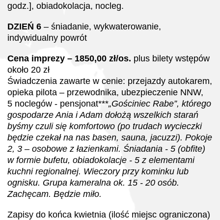
godz.], obiadokolacja, nocleg.
DZIEŃ 6
–
śniadanie, wykwaterowanie,
indywidualny powrót
Cena imprezy – 1850,00 zł/os.
plus bilety wstępów
około 20 zł
Świadczenia zawarte w cenie: przejazdy autokarem,
opieka pilota – przewodnika, ubezpieczenie NNW,
5 noclegów - pensjonat***
„Gościniec Rabe”, którego
gospodarze Ania i Adam dołożą wszelkich starań
byśmy czuli się komfortowo (po trudach wycieczki
będzie czekał na nas basen, sauna, jacuzzi). Pokoje
2, 3 – osobowe z łazienkami. Śniadania - 5 (obfite)
w formie bufetu, obiadokolacje - 5 z elementami
kuchni regionalnej. Wieczory przy kominku lub
ognisku. Grupa kameralna ok. 15 - 20 osób.
Zachęcam. Będzie miło.
Zapisy do końca kwietnia (ilość miejsc ograniczona)