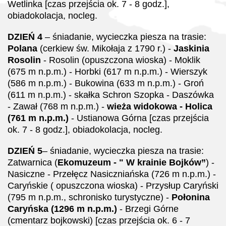
Wetlinka
[czas przejścia ok. 7 - 8 godz.],
obiadokolacja, nocleg.
DZIEŃ 4
–
śniadanie, wycieczka piesza na trasie:
Polana
(cerkiew św. Mikołaja z 1790 r.) -
Jaskinia
Rosolin
- Rosolin (opuszczona wioska) - Moklik
(675 m n.p.m.) - Horbki (617 m n.p.m.) - Wierszyk
(586 m n.p.m.) - Bukowina (633 m n.p.m.) - Groń
(611 m n.p.m.) - skałka Schron Szopka - Daszówka
- Zawał (768 m n.p.m.) -
wieża widokowa - Holica
(761 m n.p.m.)
- Ustianowa Górna
[czas przejścia
ok. 7 - 8 godz.], obiadokolacja, nocleg.
DZIEŃ 5
–
śniadanie, wycieczka piesza na trasie:
Zatwarnica (
Ekomuzeum - " W krainie Bojków”
) -
Nasiczne - Przełęcz Nasiczniańska (726 m n.p.m.) -
Caryńskie ( opuszczona wioska) - Przysłup Caryński
(795 m n.p.m., schronisko turystyczne) -
Połonina
Caryńska (1296 m n.p.m.)
- Brzegi Górne
(cmentarz bojkowski)
[czas przejścia ok. 6 - 7